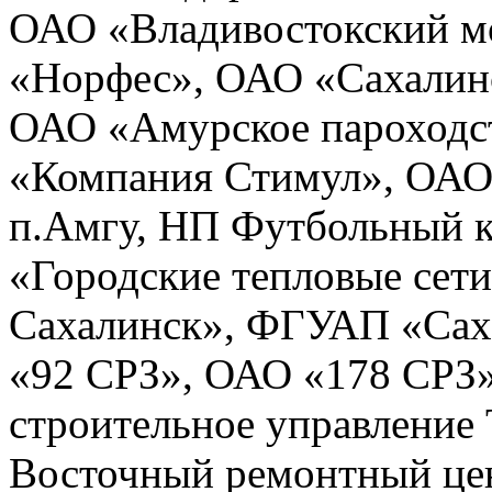
ОАО «Владивостокский м
«Норфес», ОАО «Сахалинс
ОАО «Амурское пароходст
«Компания Стимул», ОА
п.Амгу, НП Футбольный 
«Городские тепловые се
Сахалинск», ФГУАП «Сах
«92 СРЗ», ОАО «178 СРЗ
строительное управление
Восточный ремонтный це